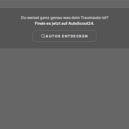
🐎
🏔️
❤️
Du weisst ganz genau was dein Traumauto ist?
Finde es jetzt auf AutoScout24.
Ferrari
SUV
Feuerrot
AUTOS ENTDECKEN
🐂
💨
💙
Jetzt auf AutoScout24 finden
Lamborghini
Sportwagen
Ozeanblau
🦅
🛣️
🖤
Instagram
WhatsApp
Link kopieren
Aston Martin
Limousine
Nachtschwarz
Bild speichern
🛡️
🌅
🤍
Volvo
Cabriolet
Perlweiss