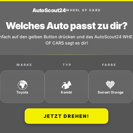
Auto
Scout24
WHEEL OF CARS
🚗
🔋
💛
Welches Auto passt zu dir?
VW
Elektroauto
Sonnengelb
nfach auf den gelben Button drücken und das AutoScout24 WH
OF CARS sagt es dir!
⚡
💡
💚
Tesla
Kleinwagen
Smaragdgrün
MARKE
TYP
FARBE
🌍
🏕️
🧡
Toyota
Kombi
Sunset Orange
🏁
👪
🩶
JETZT DREHEN!
Porsche
Minivan
Mondsilber